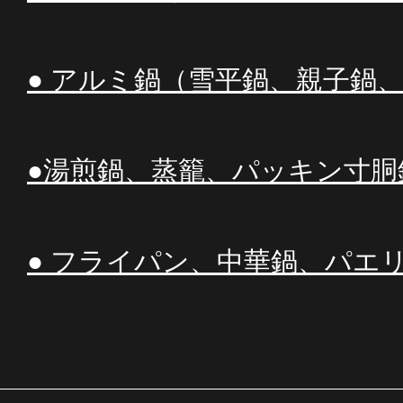
● アルミ鍋（雪平鍋、親子鍋
●湯煎鍋、蒸籠、パッキン寸胴
● フライパン、中華鍋、パエ