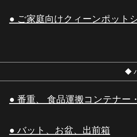
● ご家庭向けクィーンポット
◆
● 番重、 食品運搬コンテナー
● バット、お盆、出前箱