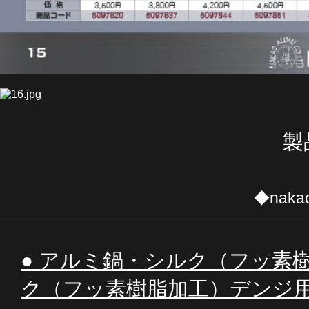
製
◆nak
● アルミ鍋・シルク（フッ素
ク（フッ素樹脂加工）デンジ